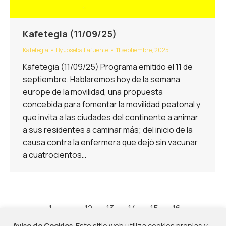
Kafetegia (11/09/25)
Kafetegia
By
Joseba Lafuente
11 septiembre, 2025
Kafetegia (11/09/25) Programa emitido el 11 de
septiembre. Hablaremos hoy de la semana
europe de la movilidad, una propuesta
concebida para fomentar la movilidad peatonal y
que invita a las ciudades del continente a animar
a sus residentes a caminar más; del inicio de la
causa contra la enfermera que dejó sin vacunar
a cuatrocientos…
←
1
…
12
13
14
15
16
…
114
→
Aviso de Cookies
. Este sitio web utiliza cookies propias y