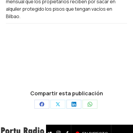
mensual que los propietarios reciben por sacar en
alquiler protegido los pisos que tengan vacíos en
Bilbao.
Compartir esta publicación
Share
Share
Share
Share
on
on
on
on
Facebook
X
LinkedIn
WhatsApp