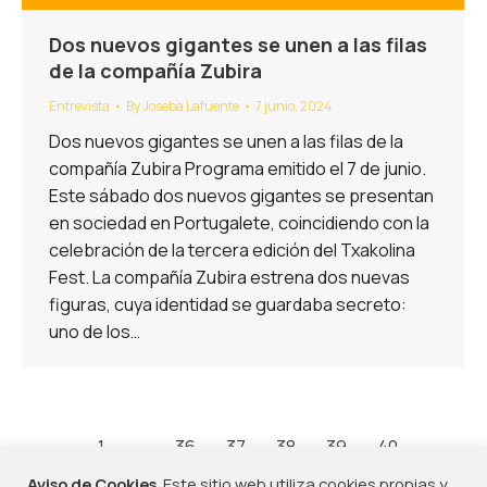
Dos nuevos gigantes se unen a las filas
de la compañía Zubira
Entrevista
By
Joseba Lafuente
7 junio, 2024
Dos nuevos gigantes se unen a las filas de la
compañía Zubira Programa emitido el 7 de junio.
Este sábado dos nuevos gigantes se presentan
en sociedad en Portugalete, coincidiendo con la
celebración de la tercera edición del Txakolina
Fest. La compañía Zubira estrena dos nuevas
figuras, cuya identidad se guardaba secreto:
uno de los…
←
1
…
36
37
38
39
40
…
114
→
Aviso de Cookies
. Este sitio web utiliza cookies propias y