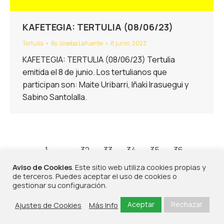
KAFETEGIA: TERTULIA (08/06/23)
Tertulia
By
Joseba Lafuente
8 junio, 2023
KAFETEGIA: TERTULIA (08/06/23) Tertulia
emitida el 8 de junio. Los tertulianos que
participan son: Maite Uribarri, Iñaki Irasuegui y
Sabino Santolalla.
←
1
…
32
33
34
35
36
…
42
→
Aviso de Cookies
. Este sitio web utiliza cookies propias y
de terceros. Puedes aceptar el uso de cookies o
gestionar su configuración.
Aceptar
Rechazar
Ajustes de Cookies
Más Info
©2026 - Portu Radio | Todos los derechos reservados | Diseñado por
Frikitek
|
Política
de Privacidad, Política de Cookies y Aviso Legal