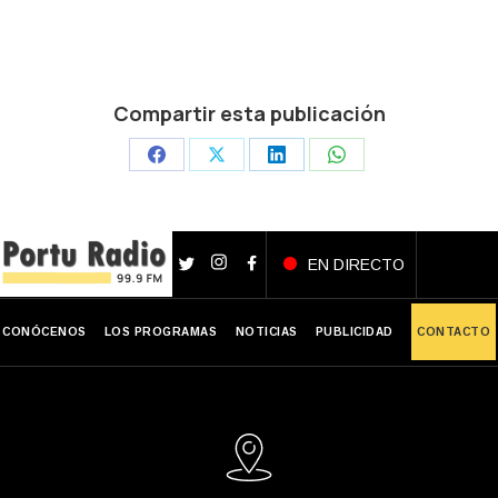
Compartir esta publicación
Share
Share
Share
Share
on
on
on
on
Facebook
X
LinkedIn
WhatsApp
EN DIRECTO
CONÓCENOS
LOS PROGRAMAS
NOTICIAS
PUBLICIDAD
CONTACTO