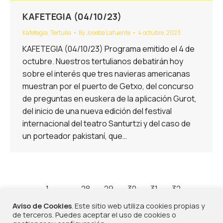
KAFETEGIA (04/10/23)
Kafetegia
,
Tertulia
By
Joseba Lafuente
4 octubre, 2023
KAFETEGIA (04/10/23) Programa emitido el 4 de
octubre. Nuestros tertulianos debatirán hoy
sobre el interés que tres navieras americanas
muestran por el puerto de Getxo, del concurso
de preguntas en euskera de la aplicación Gurot,
del inicio de una nueva edición del festival
internacional del teatro Santurtzi y del caso de
un porteador pakistaní, que…
←
1
…
28
29
30
31
32
…
42
→
Aviso de Cookies
. Este sitio web utiliza cookies propias y
de terceros. Puedes aceptar el uso de cookies o