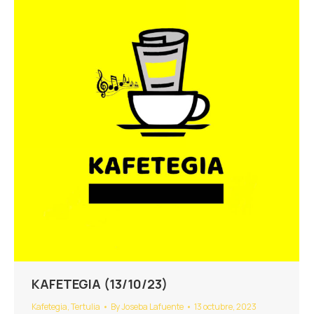
KAFETEGIA (13/10/23)
Kafetegia
,
Tertulia
By
Joseba Lafuente
13 octubre, 2023