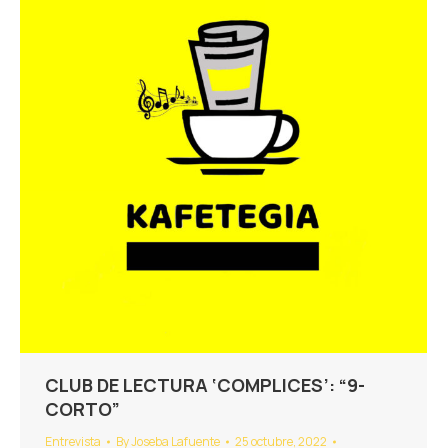
CLUB DE LECTURA ‘COMPLICES’: “9-
CORTO”
Entrevista
By
Joseba Lafuente
25 octubre, 2022