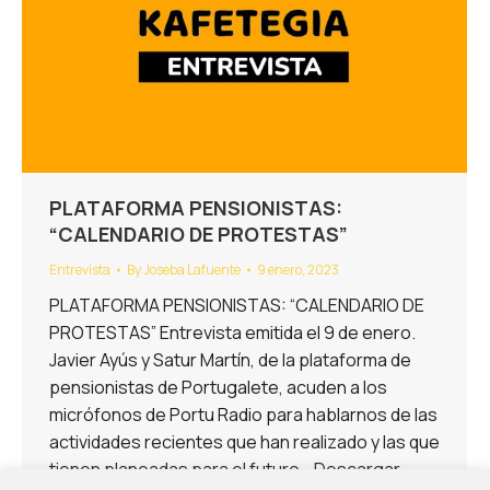
PLATAFORMA PENSIONISTAS:
“CALENDARIO DE PROTESTAS”
Entrevista
By
Joseba Lafuente
9 enero, 2023
PLATAFORMA PENSIONISTAS: “CALENDARIO DE
PROTESTAS” Entrevista emitida el 9 de enero.
Javier Ayús y Satur Martín, de la plataforma de
pensionistas de Portugalete, acuden a los
micrófonos de Portu Radio para hablarnos de las
actividades recientes que han realizado y las que
tienen planeadas para el futuro. Descargar