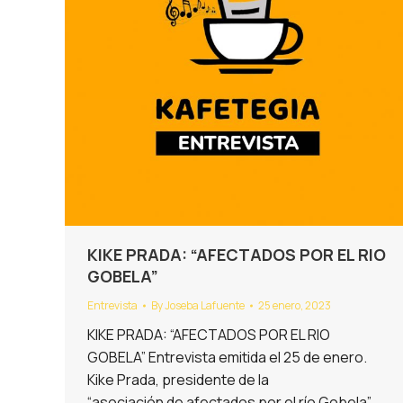
KIKE PRADA: “AFECTADOS POR EL RIO
GOBELA”
Entrevista
By
Joseba Lafuente
25 enero, 2023
KIKE PRADA: “AFECTADOS POR EL RIO
GOBELA” Entrevista emitida el 25 de enero.
Kike Prada, presidente de la
“asociación de afectados por el río Gobela”,