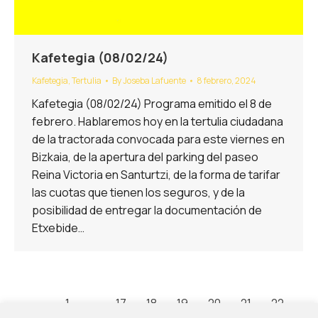
Kafetegia (08/02/24)
Kafetegia
,
Tertulia
By
Joseba Lafuente
8 febrero, 2024
Kafetegia (08/02/24) Programa emitido el 8 de
febrero. Hablaremos hoy en la tertulia ciudadana
de la tractorada convocada para este viernes en
Bizkaia, de la apertura del parking del paseo
Reina Victoria en Santurtzi, de la forma de tarifar
las cuotas que tienen los seguros, y de la
posibilidad de entregar la documentación de
Etxebide…
←
1
…
17
18
19
20
21
22