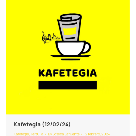
Kafetegia (12/02/24)
Kafetegia
,
Tertulia
By
Joseba Lafuente
12 febrero, 2024