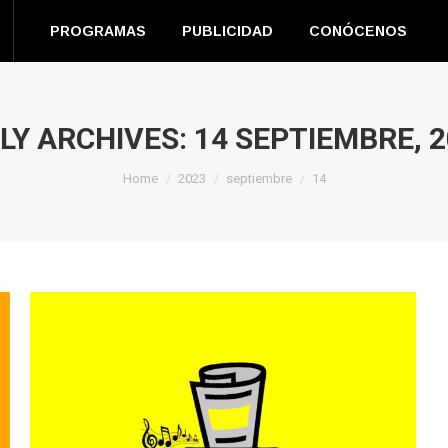
EN DIRECTO
PROGRAMAS
PUBLICIDAD
CONÓC
PROGRAMAS
PUBLICIDAD
CONÓCENOS
m
book
s
LY ARCHIVES:
14 SEPTIEMBRE, 
You are here:
ow
Home
2023
septiembre
14