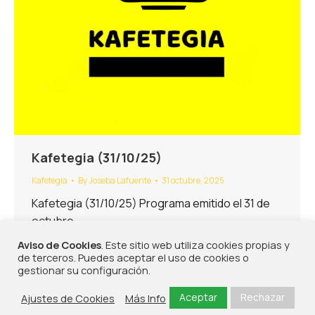
Kafetegia (31/10/25)
Kafetegia
By
Joseba Lafuente
31 octubre, 2025
Kafetegia (31/10/25) Programa emitido el 31 de
octubre.
Aviso de Cookies
. Este sitio web utiliza cookies propias y
de terceros. Puedes aceptar el uso de cookies o
gestionar su configuración.
Aceptar
Rechazar
Ajustes de Cookies
Más Info
©2026 - Portu Radio | Todos los derechos reservados | Diseñado por
Frikitek
|
Política