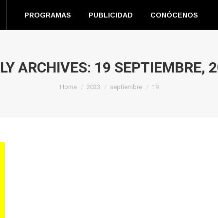
EN DIRECTO
PROGRAMAS
PUBLICIDAD
CONÓC
PROGRAMAS
PUBLICIDAD
CONÓCENOS
m
book
s
LY ARCHIVES:
19 SEPTIEMBRE, 
You are here:
ow
Home
2023
septiembre
19