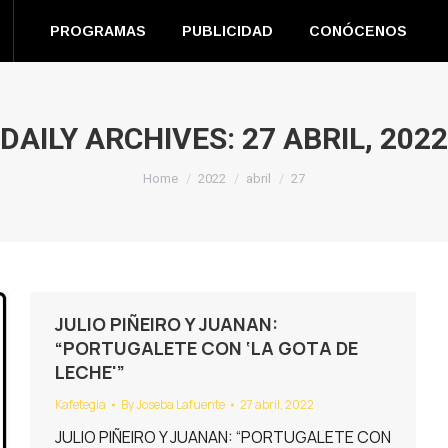
EN DIRECTO
PROGRAMAS
PUBLICIDAD
CONÓC
PROGRAMAS
PUBLICIDAD
CONÓCENOS
m
book
s
DAILY ARCHIVES:
27 ABRIL, 2022
You are here:
ow
Home
2022
abril
27
JULIO PIÑEIRO Y JUANAN:
“PORTUGALETE CON ‘LA GOTA DE
LECHE'”
Kafetegia
By
Joseba Lafuente
27 abril, 2022
JULIO PIÑEIRO Y JUANAN: “PORTUGALETE CON