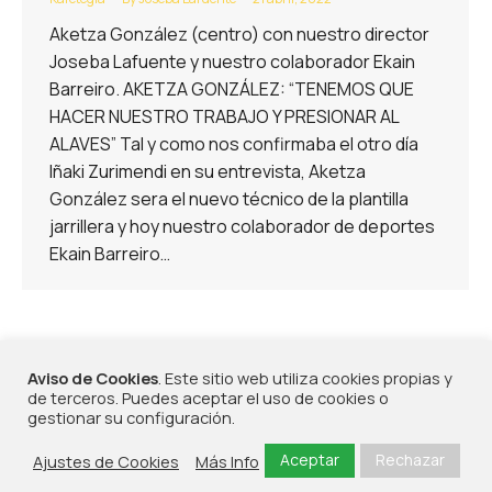
Aketza González (centro) con nuestro director
Joseba Lafuente y nuestro colaborador Ekain
Barreiro. AKETZA GONZÁLEZ: “TENEMOS QUE
HACER NUESTRO TRABAJO Y PRESIONAR AL
ALAVES” Tal y como nos confirmaba el otro día
Iñaki Zurimendi en su entrevista, Aketza
González sera el nuevo técnico de la plantilla
jarrillera y hoy nuestro colaborador de deportes
Ekain Barreiro…
1
2
3
→
Aviso de Cookies
. Este sitio web utiliza cookies propias y
de terceros. Puedes aceptar el uso de cookies o
gestionar su configuración.
Aceptar
Rechazar
Ajustes de Cookies
Más Info
©2026 - Portu Radio | Todos los derechos reservados | Diseñado por
Frikitek
|
Política
de Privacidad, Política de Cookies y Aviso Legal