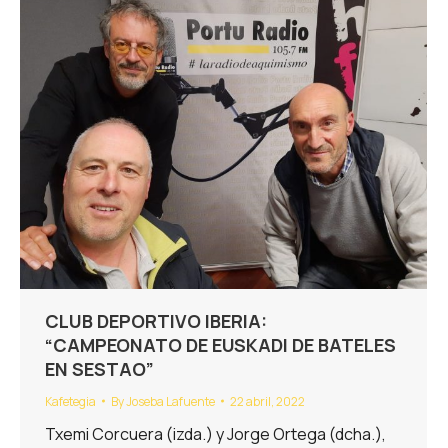
CLUB DEPORTIVO IBERIA:
“CAMPEONATO DE EUSKADI DE BATELES
EN SESTAO”
Kafetegia
By
Joseba Lafuente
22 abril, 2022
Txemi Corcuera (izda.) y Jorge Ortega (dcha.),