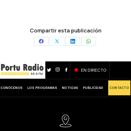
Compartir esta publicación
Share
Share
Share
Share
on
on
on
on
Facebook
X
LinkedIn
WhatsApp
EN DIRECTO
CONÓCENOS
LOS PROGRAMAS
NOTICIAS
PUBLICIDAD
CONTACTO