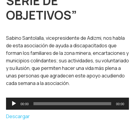
SERIE DE
OBJETIVOS”
Sabino Santolalla, vicepresidente de Adizmi, nos habla
de esta asociación de ayuda a discapacitados que
forman los familiares de la zona minera, encartaciones y
municipios colindantes; sus actividades, su voluntariado
y su ilusión, que permiten hacer una vida más plena a
unas personas que agradecen este apoyo acudiendo
cada semana a la asociación.
Reproductor
00:00
00:00
de
audio
Descargar