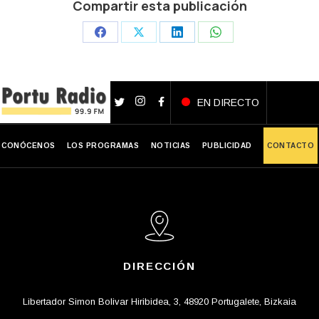
Compartir esta publicación
Share
Share
Share
Share
on
on
on
on
Facebook
X
LinkedIn
WhatsApp
EN DIRECTO
CONÓCENOS
LOS PROGRAMAS
NOTICIAS
PUBLICIDAD
CONTACTO
DIRECCIÓN
Libertador Simon Bolivar Hiribidea, 3, 48920 Portugalete, Bizkaia