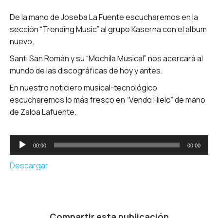
De la mano de Joseba La Fuente escucharemos en la
sección “Trending Music” al grupo Kaserna con el album
nuevo.
Santi San Román y su “Mochila Musical” nos acercará al
mundo de las discográficas de hoy y antes.
En nuestro noticiero musical-tecnológico
escucharemos lo más fresco en “Vendo Hielo” de mano
de Zaloa Lafuente.
Reproductor
00:00
00:00
de
audio
Descargar
Compartir esta publicación