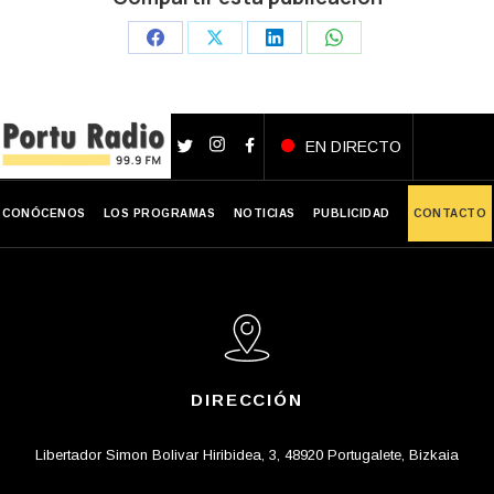
Share
Share
Share
Share
on
on
on
on
Facebook
X
LinkedIn
WhatsApp
EN DIRECTO
CONÓCENOS
LOS PROGRAMAS
NOTICIAS
PUBLICIDAD
CONTACTO
DIRECCIÓN
Libertador Simon Bolivar Hiribidea, 3, 48920 Portugalete, Bizkaia