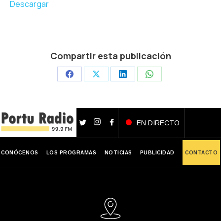
Descargar
audio
Compartir esta publicación
Share
Share
Share
Share
on
on
on
on
Facebook
X
LinkedIn
WhatsApp
EN DIRECTO
CONÓCENOS
LOS PROGRAMAS
NOTICIAS
PUBLICIDAD
CONTACTO