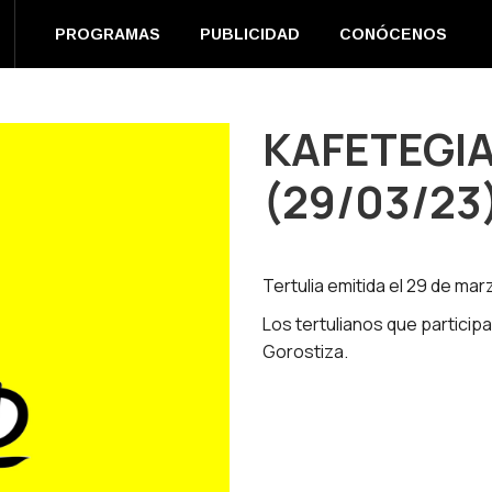
EN DIRECTO
PROGRAMAS
PUBLICIDAD
CONÓC
PROGRAMAS
PUBLICIDAD
CONÓCENOS
m
book
s
KAFETEGIA
(29/03/23
ow
Tertulia emitida el 29 de mar
Los tertulianos que particip
Gorostiza.