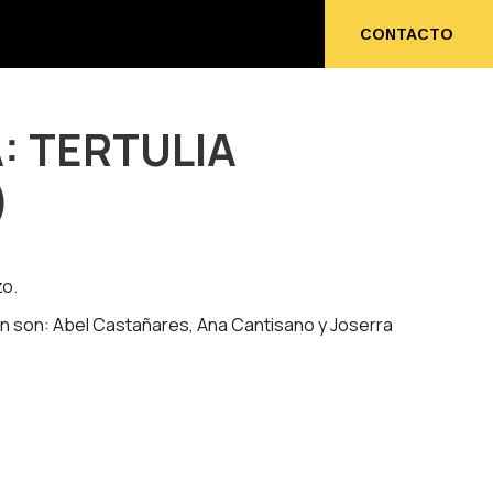
ENOS
CONTACTO
CONTACTO
: TERTULIA
)
zo.
an son: Abel Castañares, Ana Cantisano y Joserra