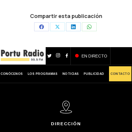
Compartir esta publicación
Share
Share
Share
Share
on
on
on
on
Facebook
X
LinkedIn
WhatsApp
EN DIRECTO
CONÓCENOS
LOS PROGRAMAS
NOTICIAS
PUBLICIDAD
CONTACTO
DIRECCIÓN