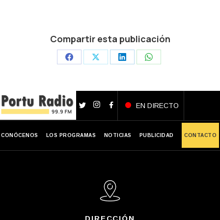
Compartir esta publicación
Share
Share
Share
Share
on
on
on
on
Facebook
X
LinkedIn
WhatsApp
EN DIRECTO
CONÓCENOS
LOS PROGRAMAS
NOTICIAS
PUBLICIDAD
CONTACTO
DIRECCIÓN