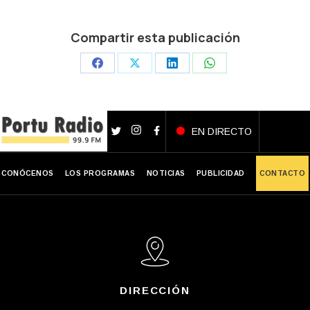
Compartir esta publicación
Share
Share
Share
Share
on
on
on
on
Facebook
X
LinkedIn
WhatsApp
EN DIRECTO
CONÓCENOS
LOS PROGRAMAS
NOTICIAS
PUBLICIDAD
CONTACTO
DIRECCIÓN