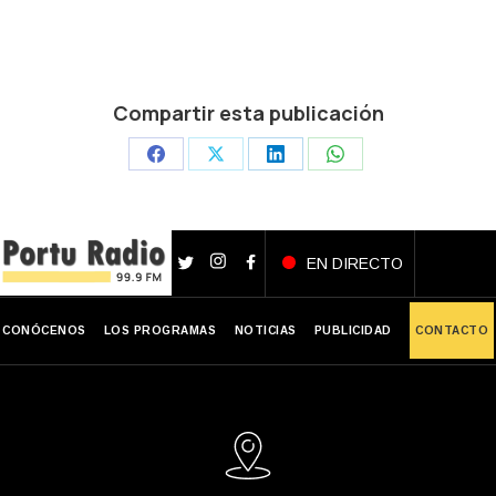
Compartir esta publicación
Share
Share
Share
Share
on
on
on
on
Facebook
X
LinkedIn
WhatsApp
EN DIRECTO
CONÓCENOS
LOS PROGRAMAS
NOTICIAS
PUBLICIDAD
CONTACTO