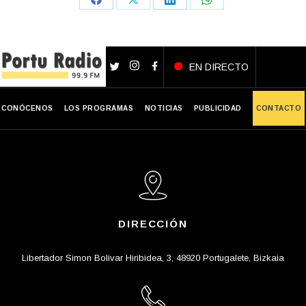
Share
Share
Share
Share
on
on
on
on
Facebook
X
LinkedIn
WhatsApp
EN DIRECTO
CONÓCENOS
LOS PROGRAMAS
NOTICIAS
PUBLICIDAD
CONTACTO
DIRECCIÓN
Libertador Simon Bolivar Hiribidea, 3, 48920 Portugalete, Bizkaia