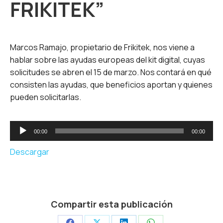
FRIKITEK”
Marcos Ramajo, propietario de Frikitek, nos viene a
hablar sobre las ayudas europeas del kit digital, cuyas
solicitudes se abren el 15 de marzo. Nos contará en qué
consisten las ayudas, que beneficios aportan y quienes
pueden solicitarlas.
Reproductor
00:00
00:00
de
audio
Descargar
Compartir esta publicación