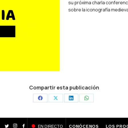
su próxima charla conferenci
sobre la iconografía medieva
Compartir esta publicación
Share
Share
Share
Share
on
on
on
on
Facebook
X
LinkedIn
WhatsApp
EN DIRECTO
CONÓCENOS
LOS PRO