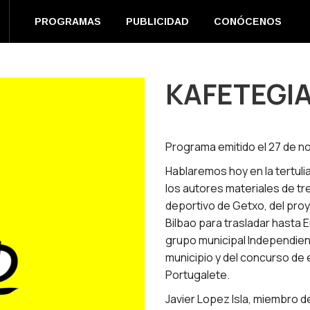
EN DIRECTO
PROGRAMAS
PUBLICIDAD
CONÓC
PROGRAMAS
PUBLICIDAD
CONÓCENOS
m
book
s
KAFETEGIA
ow
Programa emitido el 27 de n
Hablaremos hoy en la tertul
los autores materiales de tr
deportivo de Getxo, del proy
Bilbao para trasladar hasta 
grupo municipal Independien
municipio y del concurso de
Portugalete.
Javier Lopez Isla, miembro de