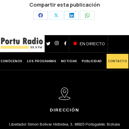
Compartir esta publicación
Share
Share
Share
Share
on
on
on
on
Facebook
X
LinkedIn
WhatsApp
EN DIRECTO
CONÓCENOS
LOS PROGRAMAS
NOTICIAS
PUBLICIDAD
CONTACTO
DIRECCIÓN
Libertador Simon Bolivar Hiribidea, 3, 48920 Portugalete, Bizkaia