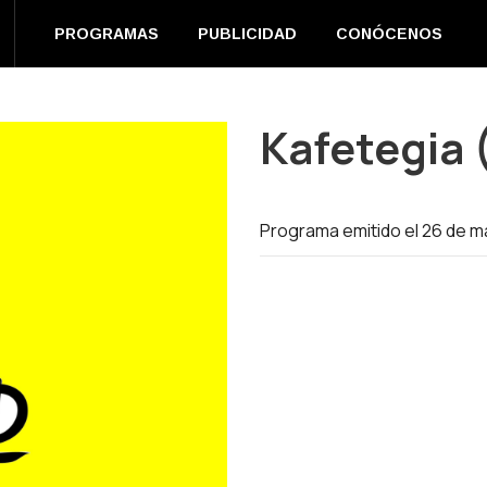
EN DIRECTO
PROGRAMAS
PUBLICIDAD
CONÓC
PROGRAMAS
PUBLICIDAD
CONÓCENOS
m
book
s
Kafetegia 
ow
Programa emitido el 26 de m