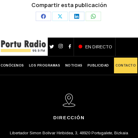
Compartir esta publicación
Share
Share
Share
Share
on
on
on
on
Facebook
X
LinkedIn
WhatsApp
EN DIRECTO
CONÓCENOS
LOS PROGRAMAS
NOTICIAS
PUBLICIDAD
CONTACTO
DIRECCIÓN
Libertador Simon Bolivar Hiribidea, 3, 48920 Portugalete, Bizkaia