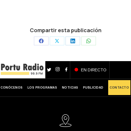
Compartir esta publicación
Share
Share
Share
Share
on
on
on
on
Facebook
X
LinkedIn
WhatsApp
EN DIRECTO
CONÓCENOS
LOS PROGRAMAS
NOTICIAS
PUBLICIDAD
CONTACTO