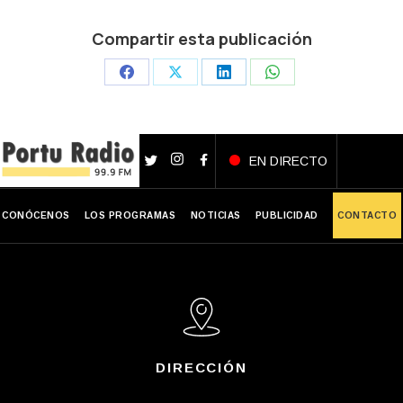
Compartir esta publicación
Share
Share
Share
Share
on
on
on
on
Facebook
X
LinkedIn
WhatsApp
EN DIRECTO
CONÓCENOS
LOS PROGRAMAS
NOTICIAS
PUBLICIDAD
CONTACTO
DIRECCIÓN