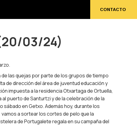
ENOS
CONTACTO
CONTACTO
(20/03/24)
arzo.
a de las quejas por parte de los grupos de tiempo
alta de dirección del área de juventud educación y
ción impuesta a la residencia Otxartaga de Ortuella,
da al puerto de Santurtzi y de la celebración de la
mo sábado en Getxo. Además hoy, durante los
a, vamos a sortear los cortes de pelo que la
ostelera de Portugalete regala en su campaña del