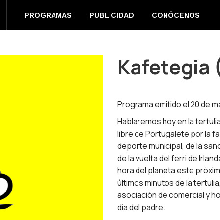
EN DIRECTO
PROGRAMAS
PUBLICIDAD
CONÓC
PROGRAMAS
PUBLICIDAD
CONÓCENOS
m
book
s
Kafetegia 
ow
Programa emitido el 20 de m
Hablaremos hoy en la tertuli
libre de Portugalete por la f
deporte municipal, de la san
de la vuelta del ferri de Irlan
hora del planeta este próxi
últimos minutos de la tertuli
asociación de comercial y h
día del padre.