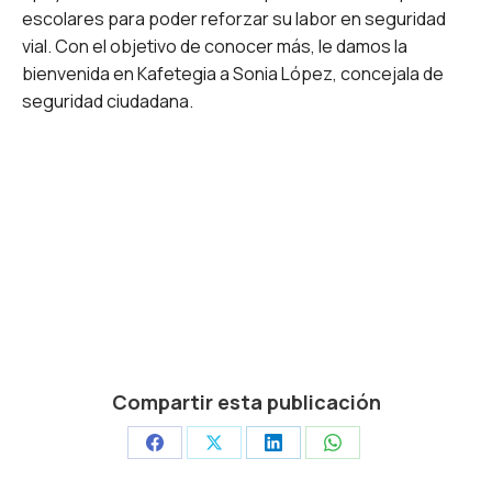
escolares para poder reforzar su labor en seguridad
vial. Con el objetivo de conocer más, le damos la
bienvenida en Kafetegia a Sonia López, concejala de
seguridad ciudadana.
Compartir esta publicación
Share
Share
Share
Share
on
on
on
on