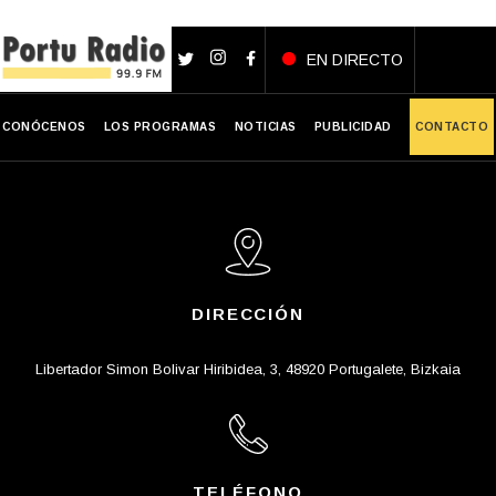
Facebook
X
LinkedIn
WhatsApp
EN DIRECTO
CONÓCENOS
LOS PROGRAMAS
NOTICIAS
PUBLICIDAD
CONTACTO
DIRECCIÓN
Libertador Simon Bolivar Hiribidea, 3, 48920 Portugalete, Bizkaia
TELÉFONO