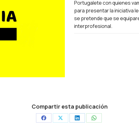
Portugalete con quienes vam
para presentar la iniciativa 
se pretende que se equipare
interprofesional.
Compartir esta publicación
Share
Share
Share
Share
on
on
on
on