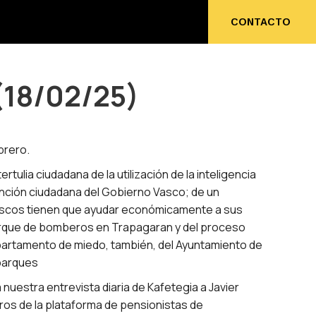
ENOS
CONTACTO
CONTACTO
(18/02/25)
brero.
tulia ciudadana de la utilización de la inteligencia
atención ciudadana del Gobierno Vasco; de un
vascos tienen que ayudar económicamente a sus
parque de bomberos en Trapagaran y del proceso
partamento de miedo, también, del Ayuntamiento de
 parques
 nuestra entrevista diaria de Kafetegia a Javier
os de la plataforma de pensionistas de