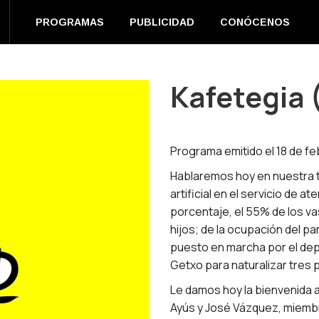
EN DIRECTO
PROGRAMAS
PUBLICIDAD
CONÓC
PROGRAMAS
PUBLICIDAD
CONÓCENOS
m
book
s
Kafetegia 
ow
Programa emitido el 18 de fe
Hablaremos hoy en nuestra ter
artificial en el servicio de 
porcentaje, el 55% de los 
hijos; de la ocupación del 
puesto en marcha por el de
Getxo para naturalizar tres
Le damos hoy la bienvenida a
Ayús y José Vázquez, miembr