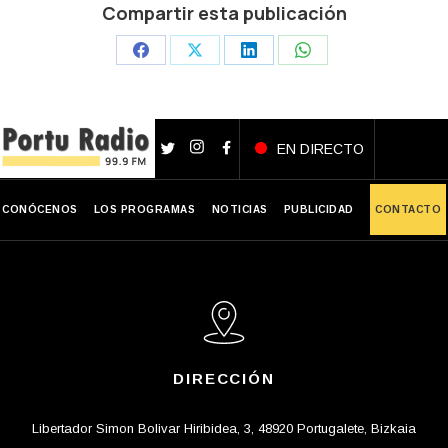
Compartir esta publicación
Share
Share
Share
Share
on
on
on
on
Facebook
X
LinkedIn
WhatsApp
EN DIRECTO
CONÓCENOS
LOS PROGRAMAS
NOTICIAS
PUBLICIDAD
CONTACTO
DIRECCIÓN
Libertador Simon Bolivar Hiribidea, 3, 48920 Portugalete, Bizkaia