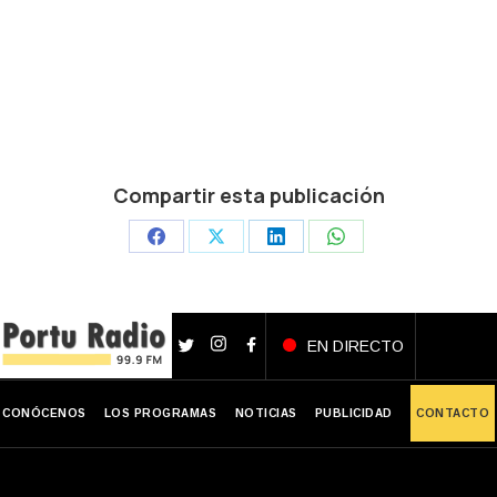
Compartir esta publicación
Share
Share
Share
Share
on
on
on
on
Facebook
X
LinkedIn
WhatsApp
EN DIRECTO
CONÓCENOS
LOS PROGRAMAS
NOTICIAS
PUBLICIDAD
CONTACTO