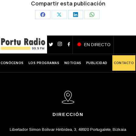
Compartir esta publicación
Share
Share
Share
Share
on
on
on
on
Facebook
X
LinkedIn
WhatsApp
EN DIRECTO
CONÓCENOS
LOS PROGRAMAS
NOTICIAS
PUBLICIDAD
CONTACTO
DIRECCIÓN
Libertador Simon Bolivar Hiribidea, 3, 48920 Portugalete, Bizkaia