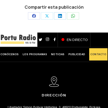
Compartir esta publicación
Share
Share
Share
Share
on
on
on
on
Facebook
X
LinkedIn
WhatsApp
EN DIRECTO
CONÓCENOS
LOS PROGRAMAS
NOTICIAS
PUBLICIDAD
CONTACTO
DIRECCIÓN
Libertador Simon Bolivar Hiribidea, 3, 48920 Portugalete, Bizkaia