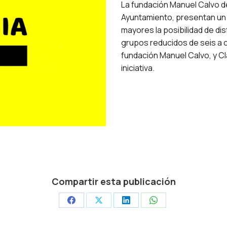
La fundación Manuel Calvo d
Ayuntamiento, presentan un 
mayores la posibilidad de disf
grupos reducidos de seis a o
fundación Manuel Calvo, y Cla
iniciativa.
Compartir esta publicación
Share
Share
Share
Share
on
on
on
on