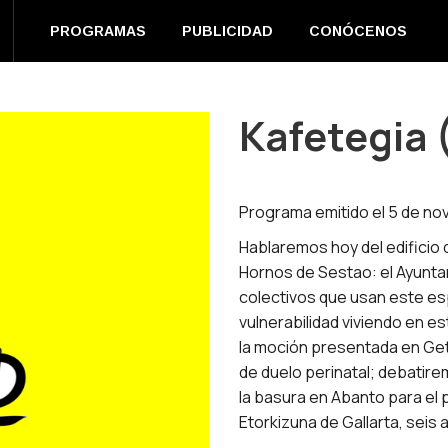
EN DIRECTO
PROGRAMAS
PUBLICIDAD
CONÓC
PROGRAMAS
PUBLICIDAD
CONÓCENOS
m
book
s
Kafetegia 
ow
Programa emitido el 5 de no
Hablaremos hoy del edificio 
Hornos de Sestao: el Ayunta
colectivos que usan este es
vulnerabilidad viviendo en 
la moción presentada en Get
de duelo perinatal; debatire
la basura en Abanto para el p
Etorkizuna de Gallarta, seis 