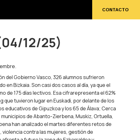
ENOS
CONTACTO
CONTACTO
(04/12/25)
iembre.
ón del Gobierno Vasco, 326 alumnos sufrieron
 en Bizkaia. Son casi dos casos al día, ya que el
o de 175 días lectivos. Esa cifrarepresenta el 62%
g que tuvieron lugar en Euskadi, por delante de los
os educativos de Gipuzkoa y los 65 de Álava; Cerca
 municipios de Abanto-Zierbena, Muskiz, Ortuella,
rbena han analizado el martes diferentes retos de
, violencia contra las mujeres, gestión de
 afronta a futuro la zona de Ezkerraldea y