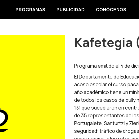
EN DIRECTO
PROGRAMAS
PUBLICIDAD
CONÓC
PROGRAMAS
PUBLICIDAD
CONÓCENOS
m
book
s
Kafetegia 
ow
Programa emitido el 4 de dic
El Departamento de Educaci
acoso escolar el curso pasado
año académico tiene un mínim
de todos los casos de bullyin
131 que sucedieron en centr
de 35 representantes de los
Portugalete, Santurtzi y Zie
seguridad: tráfico de drogas
emergencias, y los retos que