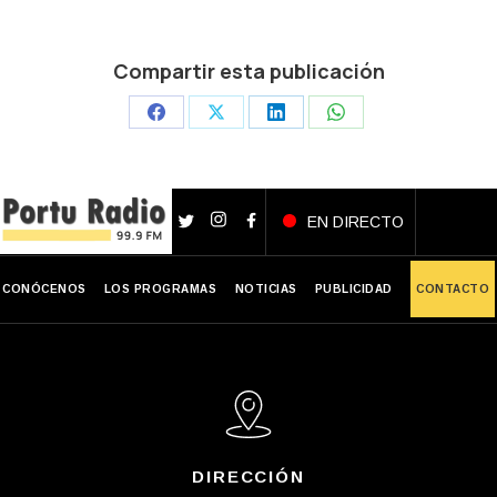
Compartir esta publicación
Share
Share
Share
Share
on
on
on
on
Facebook
X
LinkedIn
WhatsApp
EN DIRECTO
CONÓCENOS
LOS PROGRAMAS
NOTICIAS
PUBLICIDAD
CONTACTO
DIRECCIÓN