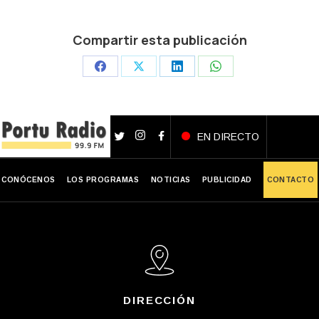
Compartir esta publicación
Share
Share
Share
Share
on
on
on
on
Facebook
X
LinkedIn
WhatsApp
EN DIRECTO
CONÓCENOS
LOS PROGRAMAS
NOTICIAS
PUBLICIDAD
CONTACTO
DIRECCIÓN