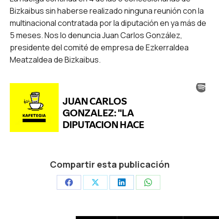
Bizkaibus sin haberse realizado ninguna reunión con la
multinacional contratada por la diputación en ya más de
5 meses. Nos lo denuncia Juan Carlos González,
presidente del comité de empresa de Ezkerraldea
Meatzaldea de Bizkaibus.
Compartir esta publicación
Share
Share
Share
Share
on
on
on
on
Facebook
X
LinkedIn
WhatsApp