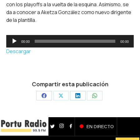
con los playoffs a la vuelta de la esquina. Asimismo, se
da a conocer a Aketza González como nuevo dirigente
de la plantilla.
Reproductor
00:00
00:00
de
Descargar
audio
Compartir esta publicación
Share
Share
Share
Share
on
on
on
on
Facebook
X
LinkedIn
WhatsApp
EN DIRECTO