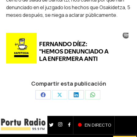
denunciado en el juzgado los hechos que Osakidetza, 5
meses después, se niega a aclarar públicamente.
Compartir esta publicación
Share
Share
Share
Share
on
on
on
on
Facebook
X
LinkedIn
WhatsApp
EN DIRECTO