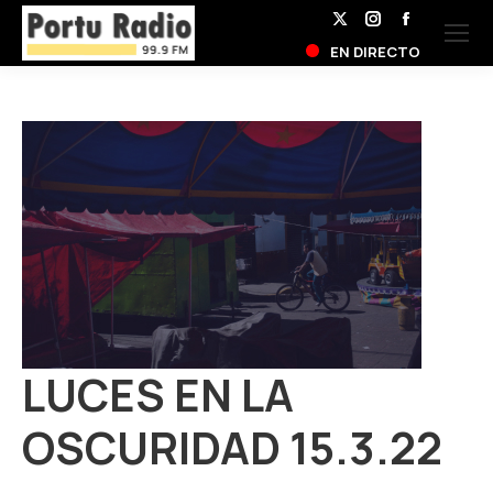
X
Instagram
Facebook
EN DIRECTO
page
page
page
opens
opens
opens
in
in
in
new
new
new
window
window
window
LUCES EN LA
OSCURIDAD 15.3.22