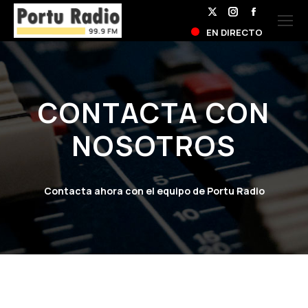
X
Instagram
Facebook
EN DIRECTO
page
page
page
opens
opens
opens
in
in
in
new
new
new
CONTACTA CON
window
window
window
NOSOTROS
Contacta ahora con el equipo de Portu Radio