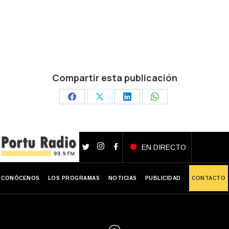
Compartir esta publicación
Share
Share
Share
Share
on
on
on
on
Facebook
X
LinkedIn
WhatsApp
EN DIRECTO
CONÓCENOS
LOS PROGRAMAS
NOTICIAS
PUBLICIDAD
CONTACTO