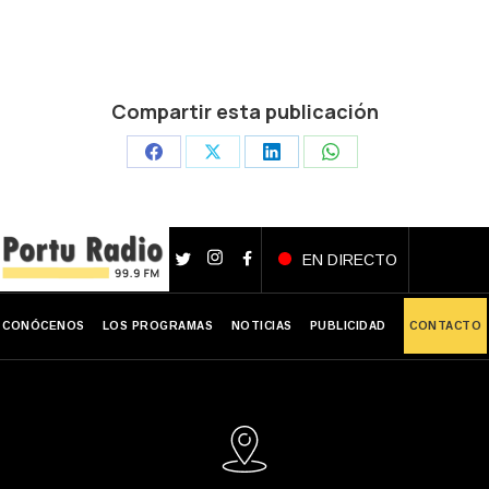
Compartir esta publicación
Share
Share
Share
Share
on
on
on
on
Facebook
X
LinkedIn
WhatsApp
EN DIRECTO
CONÓCENOS
LOS PROGRAMAS
NOTICIAS
PUBLICIDAD
CONTACTO