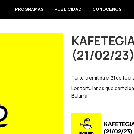
EN DIRECTO
PROGRAMAS
PUBLICIDAD
CONÓC
PROGRAMAS
PUBLICIDAD
CONÓCENOS
m
book
s
KAFETEGIA
(21/02/23
ow
Tertulia emitida el 21 de febr
Los tertulianos que particip
Belarra.