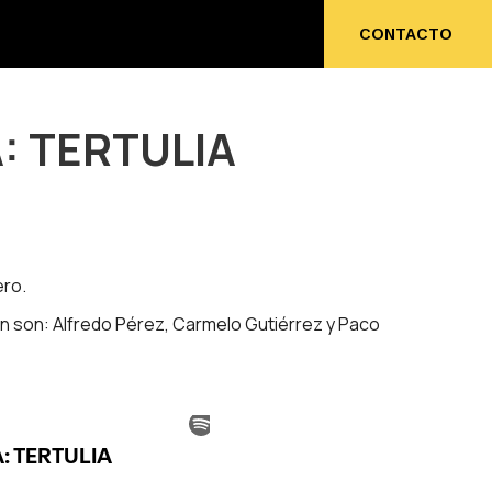
ENOS
CONTACTO
CONTACTO
: TERTULIA
)
ero.
an son: Alfredo Pérez, Carmelo Gutiérrez y Paco